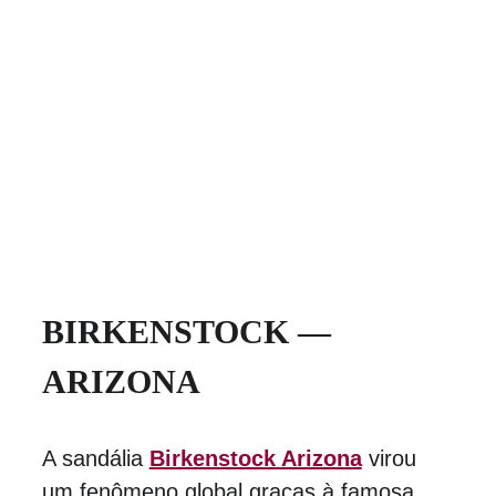
BIRKENSTOCK — 
ARIZONA
A sandália 
Birkenstock Arizona
 virou 
um fenômeno global graças à famosa 