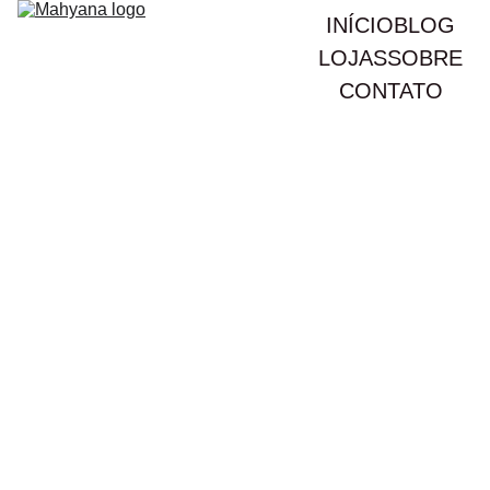
INÍCIO
BLOG
LOJAS
SOBRE
CONTATO
Prêt-à-Porter: Origem,
significado e impacto na
moda
Você sabia que o Prêt-à-Porter mudou para sempre a
indústria da moda e como consumimos roupas?
Descubra sua origem, revolução cultural e o impacto
hoje.