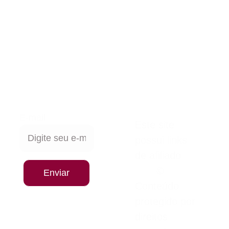
Institucional 
Política de 
Privacidade
Contato 
contato@mah
yana.com
E-mail
Este site 
possui links 
de afiliado      
       © 
Enviar
Conteúdo 
protegido por 
direitos 